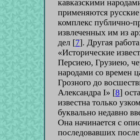
кавказскими народам
применяются русские
комплекс публично-п
извлеченных им из а
дел [
7
]
. Другая работ
«Исторические извест
Персиею, Грузиею, ч
народами со времен ц
Грозного до восшеств
Александра I» [
8
]
оста
известна только узко
буквально недавно вв
Она начинается с опи
последовавших после 