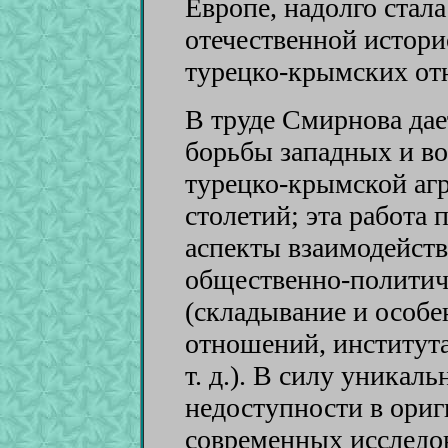
Европе, надолго ста
отечественной истори
турецко-крымских от
В труде Смирнова дае
борьбы западных и в
турецко-крымской аг
столетий; эта работа 
аспекты взаимодейст
общественно-политич
(складывание и особ
отношений, института
т. д.). В силу уникал
недоступности в ориг
современных исследов