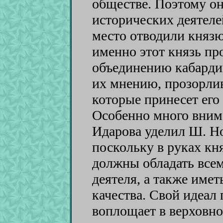
обществе. Поэтому о
исторических деятеле
место отводили князю
именно этот князь пр
объединению кабардин
их мнению, прозорлив
которые принесет его
Особенно много внима
Идарова уделил Ш. Но
поскольку в руках кня
должны обладать все
деятеля, а также име
качества. Свой идеал 
воплощает в верховно