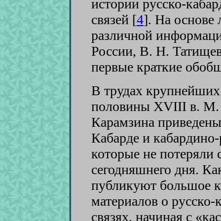
истории русско-каба
связей [
4
]
. На основе
различной информации
России, В. Н. Татищев
первые краткие обобщ
В трудах крупнейших
половины XVIII в. М.
Карамзина приведены
Кабарде и кабардино
которые не потеряли с
сегодняшнего дня. Как
публикуют большое к
материалов о русско-
связях, начиная с «ка