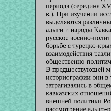
периода (середина XV
в.). При изучении ис
выделяются различные
адыги и народы Кавка
русское военно-полит
борьбе с турецко-кры
взаимодействия разл
общественно-политичес
В предшествующей м
историографии они в 
затрагивались в обще
кавказских отношени
внешней политики Ро
рассмотрение адыго-