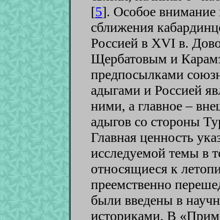
[
5
]
. Особое внимание
сближения кабардинце
Россией в XVI в. Дов
Щербатовым и Карам
предпосылками союз
адыгами и Россией яв
ними, а главное – вн
адыгов со стороны Ту
Главная ценность ука
исследуемой темы в т
относящиеся к летоп
преемственно переше
были введены в науч
историками. В «Прим