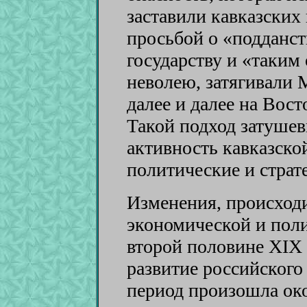
заставили кавказских 
просьбой о «подданс
государству и «таким
неволею, затягивали 
далее и далее на Восто
Такой подход затушев
активность кавказско
политические и страт
Изменения, происход
экономической и пол
второй половине XIX 
развитие российского 
период произошла ок