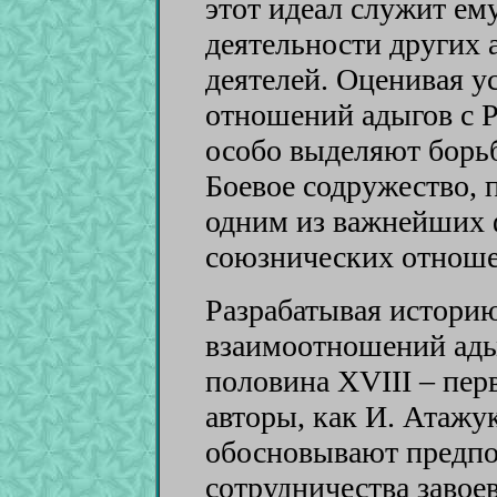
этот идеал служит ем
деятельности других
деятелей. Оценивая 
отношений адыгов с Р
особо выделяют борь
Боевое содружество, 
одним из важнейших 
союзнических отноше
Разрабатывая истори
взаимоотношений адыг
половина XVIII – перв
авторы, как И. Атажу
обосновывают предпо
сотрудничества завое