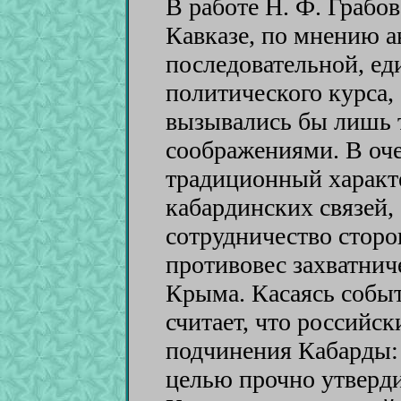
В работе Н. Ф. Грабо
Кавказе, по мнению а
последовательной, е
политического курса,
вызывались бы лишь 
соображениями. В оче
традиционный характ
кабардинских связей,
сотрудничество сторо
противовес захватни
Крыма. Касаясь событ
считает, что российс
подчинения Кабарды: 
целью прочно утверди