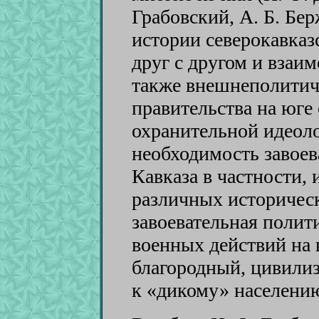
Грабовский, А. Б. Бе
истории северокавказ
друг с другом и взаи
также внешнеполитич
правительства на юге
охранительной идеол
необходимость завоев
Кавказа в частности, 
различных историчес
завоевательная полит
военных действий на 
благородный, цивили
к «дикому» населени