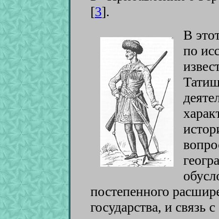
[
3
]
.
В это
по ис
извес
Татищ
деяте
харак
истор
вопро
геогр
обусл
постепенного расшир
государства, и связь