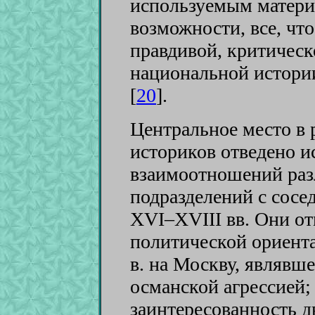
используемым материа
возможности, все, чт
правдивой, критическ
национальной истори
[
20
]
.
Центральное место в
историков отведено 
взаимоотношений раз
подразделений с сосе
XVI–XVIII вв. Они о
политической ориента
в. на Москву, являвш
османской агрессией
заинтересованность д