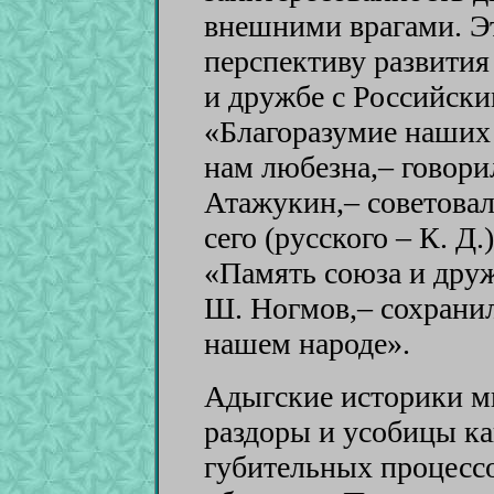
внешними врагами. Э
перспективу развития 
и дружбе с Российски
«Благоразумие наших
нам любезна,– говорил
Атажукин,– советова
сего (русского – К. Д.
«Память союза и друж
Ш. Ногмов,– сохранил
нашем народе».
Адыгские историки 
раздоры и усобицы ка
губительных процесс