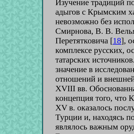
Изучение традиций п
адыгов с Крымским х
невозможно без испол
Смирнова, В. В. Вель
Перетятковича [
18
]
, 
комплексе русских, о
татарских источнико
значение в исследов
отношений и внешней
XVIII вв. Обоснован
концепция того, что К
XV в. оказалось пос
Турции и, находясь п
являлось важным ору