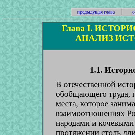
предыдущая глава
о
Глава I. ИСТО
АНАЛИЗ ИС
1.1. Истор
В отечественной исто
обобщающего труда, 
места, которое заним
взаимоотношениях Ро
народами и кочевыми
протяжении столь дли