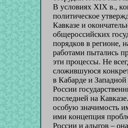
В условиях XIX в., к
политическое утверж
Кавказе и окончатель
общероссийских госу
порядков в регионе, 
работами пытались пр
эти процессы. Не всег
сложившуюся конкре
в Кабарде и Западно
России государствен
последней на Кавказе.
особую значимость и
ими концепция проб
России и адыгов – он