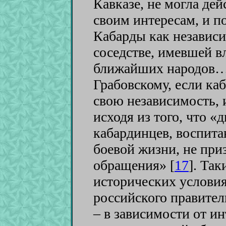
Кавказе, не могла дей
своим интересам, и п
Кабарды как независ
соседстве, имевшей в
ближайших народов…
Грабовскому, если ка
свою независимость, 
исходя из того, что «
кабардинцев, воспита
боевой жизни, не при
обращения» [
17
]
. Так
исторических услови
российского правите
– в зависимости от и