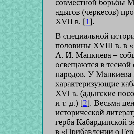
совместной борьбы Мо
адыгов (черкесов) пр
XVII в. [
1
]
.
В специальной истори
половины XVIII в. в 
А. И. Манкиева – соб
освещаются в тесной 
народов. У Манкиева
характеризующие каб
XVI в. (адыгские пос
и т. д.) [
2
]
. Весьма це
исторической литерат
герба Кабардинской з
в «Прибавлении о Ге