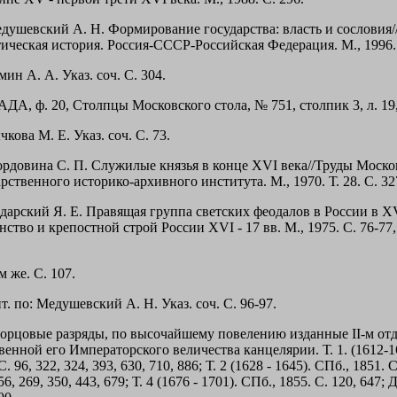
едушевский А. Н. Формирование государства: власть и сословия/
ическая история. Россия-СССР-Российская Федерация. М., 1996. 
мин А. А. Указ. соч. С. 304.
АДА, ф. 20, Столпцы Московского стола, № 751, столпик 3, л. 19
чкова М. Е. Указ. соч. С. 73.
ордовина С. П. Служилые князья в конце XVI века//Труды Моско
рственного историко-архивного института. М., 1970. Т. 28. С. 32
одарский Я. Е. Правящая группа светских феодалов в России в XVI
ство и крепостной строй России XVI - 17 вв. М., 1975. С. 76-77, 
м же. С. 107.
т. по: Медушевский А. Н. Указ. соч. С. 96-97.
ворцовые разряды, по высочайшему повелению изданные II-м от
венной его Императорского величества канцелярии. Т. 1. (1612-1
С. 96, 322, 324, 393, 630, 710, 886; Т. 2 (1628 - 1645). СПб., 1851. С
56, 269, 350, 443, 679; Т. 4 (1676 - 1701). СПб., 1855. С. 120, 647;