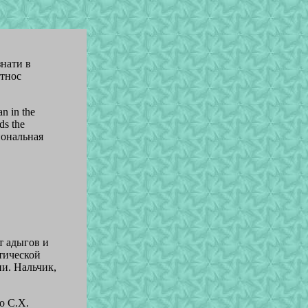
знати в
этнос
n in the
ds the
иональная
т адыгов и
тической
и. Нальчик,
о С.Х.