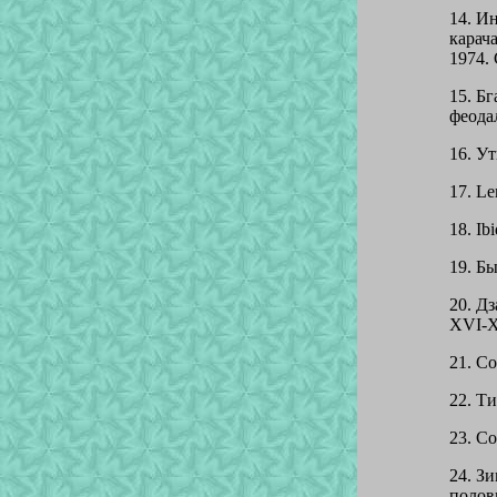
14. И
карач
1974. 
15. Б
феода
16. Ут
17. Le
18. Ibi
19. Бы
20. Д
XVI-X
21. Со
22. Ти
23. Со
24. З
полови