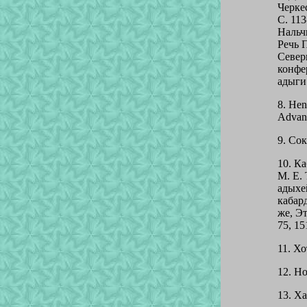
Черке
С. 11
Нальч
Речь 
Север
конфе
адыги 
8. Hen
Advanc
9. Сок
10. К
М. Е. 
адыхей
кабар
же, Эт
75, 15
11. Хо
12. Но
13. Ха