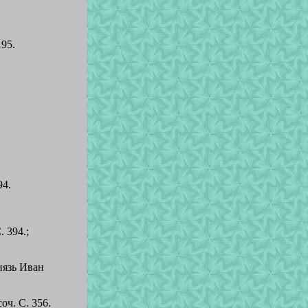
195.
94.
. 394.;
князь Иван
соч. С. 356.