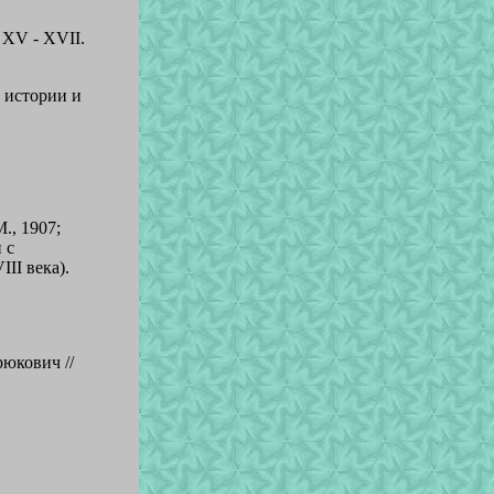
 XV - XVII.
а истории и
., 1907;
 с
II века).
рюкович //