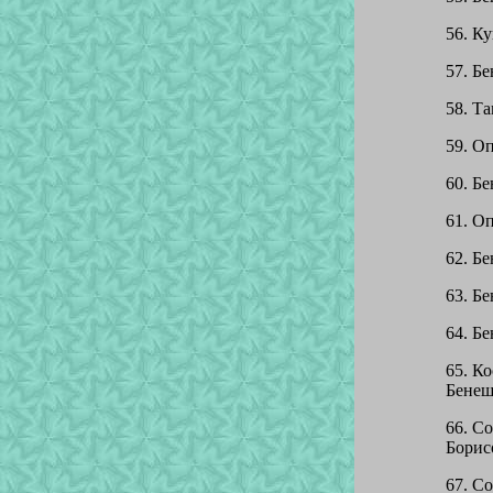
56. Ку
57. Бе
58. Та
59. Оп
60. Бе
61. Оп
62. Бе
63. Бе
64. Бе
65. Ко
Бенеше
66. Со
Борисо
67. Со