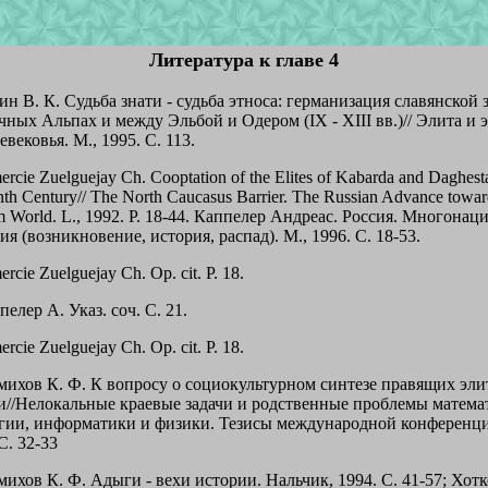
Литература к главе 4
ин В. К. Судьба знати - судьба этноса: германизация славянской 
чных Альпах и между Эльбой и Одером (IX - XIII вв.)// Элита и 
вековья. М., 1995. С. 113.
ercie Zuelguejay Ch. Cooptation of the Elites of Kabarda and Daghesta
nth Century// The North Caucasus Barrier. The Russian Advance towar
m World. L., 1992. P. 18-44. Каппелер Андреас. Россия. Многонац
я (возникновение, история, распад). М., 1996. С. 18-53.
ercie Zuelguejay Ch. Ор. cit. Р. 18.
пелер А. Указ. соч. С. 21.
ercie Zuelguejay Ch. Ор. cit. Р. 18.
амихов К. Ф. К вопросу о социокультурном синтезе правящих эли
и//Нелокальные краевые задачи и родственные проблемы матема
гии, информатики и физики. Тезисы международной конференци
С. 32-33
михов К. Ф. Адыги - вехи истории. Нальчик, 1994. С. 41-57; Хотк