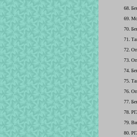
68. Бе
69. Мо
70. Бе
71. Та
72. Оп
73. Оп
74. Бе
75. Та
76. Оп
77. Бе
78. РГ
79. Ви
80. РГ