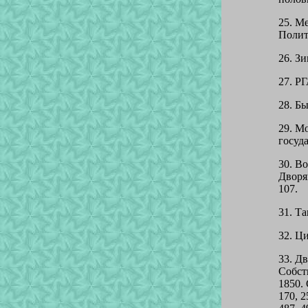
25. М
Полит
26. Зи
27. РГ
28. Бы
29. М
госуда
30. В
Дворян
107.
31. Та
32. Ци
33. Д
Собст
1850. 
170, 2