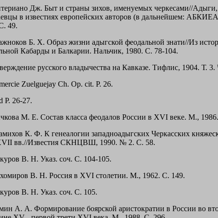
нтериано Дж. Быт и страны зихов, именуемых черкесами//Адыги,
аевцы в известиях европейских авторов (в дальнейшем: АБКИЕА
С. 49.
гажноков Б. Х. Образ жизни адыгской феодальной знати//Из исто
льной Кабарды и Балкарии. Нальчик, 1980. С. 78-104.
верждение русского владычества на Кавказе. Тифлис, 1904. Т. 3. Ч
mercie Zuelguejay Ch. Ор. cit. Р. 26.
d P. 26-27.
чкова М. Е. Состав класса феодалов России в XVI веке. М., 1986.
замихов К. Ф. К генеалогии западноадыгских Черкасских княжес
VII вв.//Известия СКНЦВШ, 1990. № 2. С. 58.
куров В. Н. Указ. соч. С. 104-105.
хомиров В. Н. Россия в XVI столетии. М., 1962. С. 149.
куров В. Н. Указ. соч. С. 105.
имин А. А. Формирование боярской аристократии в России во вт
не XV - первой трети XVI века. М., 1988. С. 296.