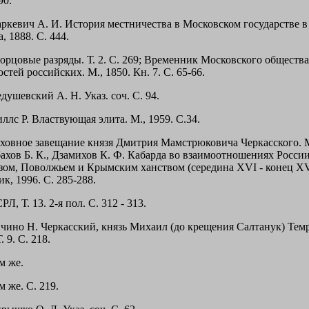
90.
аркевич А. И. История местничества в Московском государстве в
, 1888. С. 444.
ворцовые разряды. Т. 2. С. 269; Временник Московского обществ
стей российских. М., 1850. Кн. 7. С. 65-66.
душевский А. Н. Указ. соч. С. 94.
ллс Р. Властвующая элита. М., 1959. С.34.
уховное завещание князя Дмитрия Мамстрюковича Черкасского. М
ахов Б. К., Дзамихов К. Ф. Кабарда во взаимоотношениях России
зом, Поволжьем и Крымским ханством (середина XVI - конец XVI
к, 1996. С. 285-288.
РЛ, Т. 13. 2-я пол. С. 312 - 313.
ычино Н. Черкасский, князь Михаил (до крещения Салтанук) Тем
. 9. С. 218.
м же.
м же. С. 219.