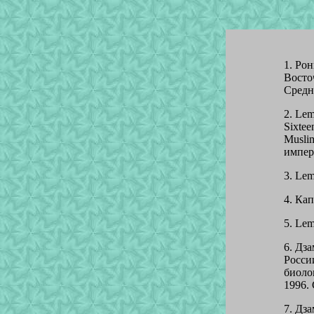
1. Рон
Восто
Средне
2. Lem
Sixtee
Musli
импери
3. Lem
4. Кап
5. Lem
6. Дз
Росси
биоло
1996. 
7. Дза