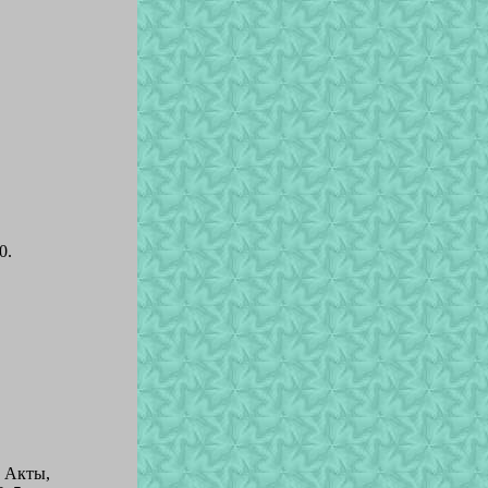
0.
; Акты,