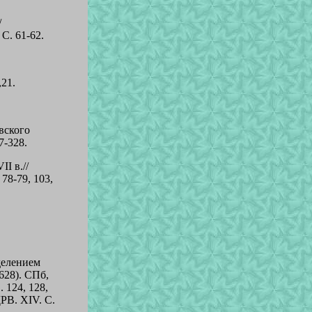
/
С. 61-62.
,21.
вского
7-328.
I в.//
78-79, 103,
делением
628). СПб,
. 124, 128,
 ДРВ. XIV. С.