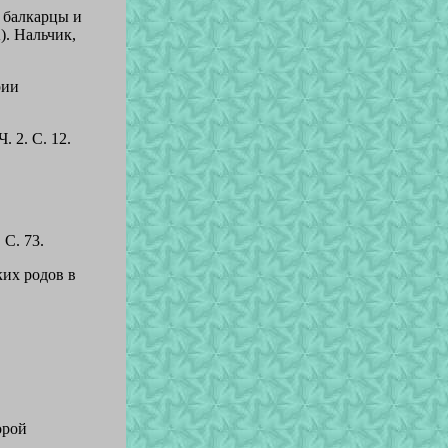
 балкарцы и
). Нальчик,
рии
. 2. С. 12.
 С. 73.
ких родов в
орой