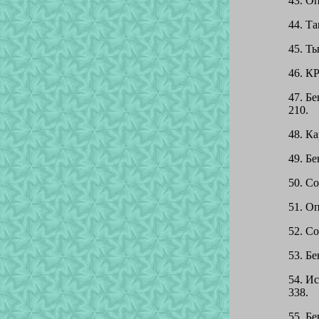
43. Оп
44. Та
45. Ты
46. КР
47. Б
210.
48. Ка
49. Бе
50. Со
51. Оп
52. Со
53. Бе
54. И
338.
55. Бе