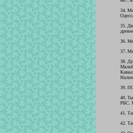
487, 4
34. М
Одесса
35. Д
древно
36. Ме
37. Ми
38. Д
Мальб
Кавка
Нальчи
39. ПС
40. Т
РБС. Т
41. Та
42. Та