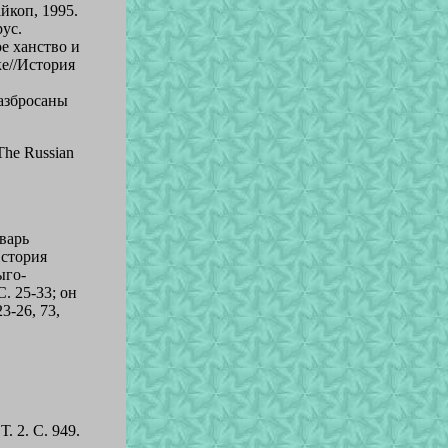
йкоп, 1995.
рус.
ое ханство и
е//История
Разбросаны
 The Russian
варь
История
ыго-
. 25-33; он
3-26, 73,
. 2. С. 949.