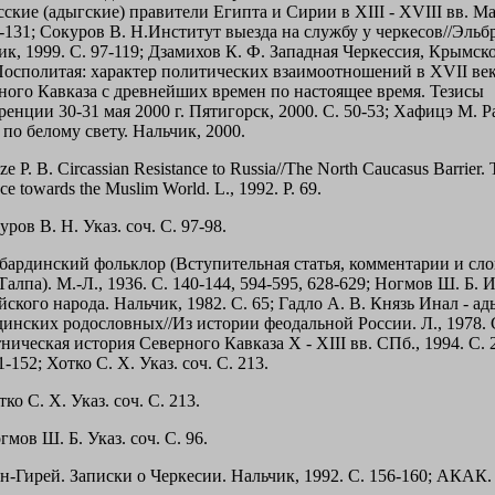
сские (адыгские) правители Египта и Сирии в XIII - XVIII вв. Ма
3-131; Сокуров В. Н.Институт выезда на службу у черкесов//Эльб
ик, 1999. С. 97-119; Дзамихов К. Ф. Западная Черкессия, Крымск
Посполитая: характер политических взаимоотношений в XVII век
ного Кавказа с древнейших времен по настоящее время. Тезисы
ренции 30-31 мая 2000 г. Пятигорск, 2000. С. 50-53; Хафицэ М. 
по белому свету. Нальчик, 2000.
ze P. B. Circassian Resistance to Russia//The North Caucasus Barrier.
e towards the Muslim World. L., 1992. P. 69.
уров В. Н. Указ. соч. С. 97-98.
абардинский фольклор (Вступительная статья, комментарии и сло
Талпа). М.-Л., 1936. С. 140-144, 594-595, 628-629; Ногмов Ш. Б. 
ского народа. Нальчик, 1982. С. 65; Гадло А. В. Князь Инал - ад
динских родословных//Из истории феодальной России. Л., 1978. С
ническая история Северного Кавказа X - XIII вв. СПб., 1994. С. 2
1-152; Хотко С. Х. Указ. соч. С. 213.
тко С. Х. Указ. соч. С. 213.
гмов Ш. Б. Указ. соч. С. 96.
н-Гирей. Записки о Черкесии. Нальчик, 1992. С. 156-160; АКАК. Т