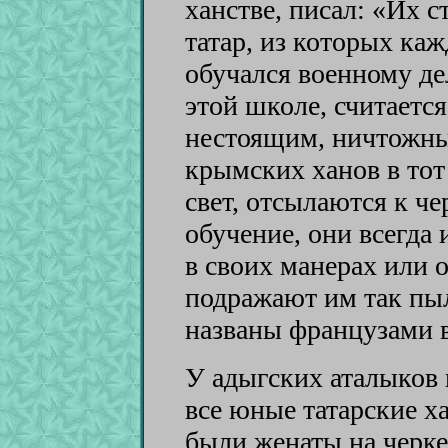
ханстве, писал: «Их с
татар, из которых ка
обучался военному д
этой школе, считается
нестоящим, ничтожны
крымских ханов в тот
свет, отсылаются к че
обучение, они всегда
в своих манерах или 
подражают им так пыл
названы французами в
У адыгских аталыков
все юные татарские х
были женаты на черке