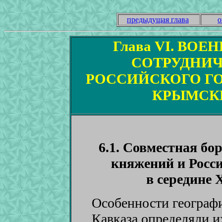
предыдущая глава
о
Глава VI
.
ВОЕН
СОТРУДНИЧ
РОССИЙСКОГО ГО
КРЫМСК
6.1. Совместная б
княжений и Росс
в середине 
Особенности географ
Кавказа определяли и