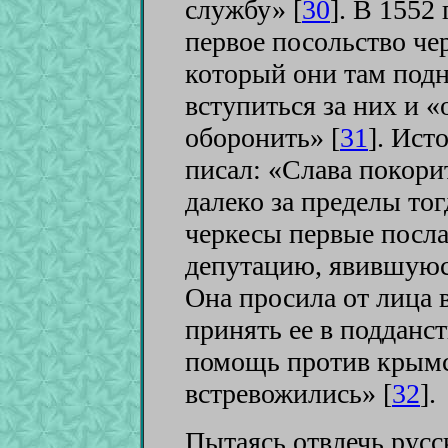
службу» [
30
]
. В 1552 
первое посольство че
который они там подн
вступиться за них и 
оборонить» [
31
]
. Ист
писал: «Слава покори
далеко за пределы то
черкесы первые посл
депутацию, явившуюся
Она просила от лица 
принять ее в подданст
помощь против крымс
встревожились» [
32
]
.
Пытаясь отвлечь русс