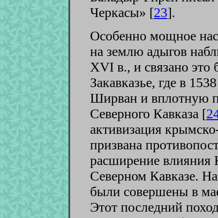
Черкасы» [
23
]
.
Особенно мощное нас
на землю адыгов наблю
XVI в., и связано это
Закавказье, где в 1538
Ширван и вплотную п
Северного Кавказа [
2
активизация крымско
призвана противопос
расширение влияния 
Северном Кавказе. Н
были совершены в мае 
Этот последний похо