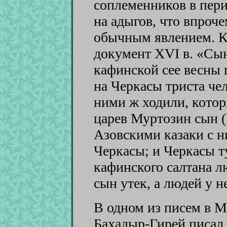
соплеменников в пери
на адыгов, что впроче
обычным явлением. К
документ XVI в. «Сын
кафинской сее весны
на Черкасы триста чел
ними ж ходили, котор
царев Муртозин сын (
Азовскими казаки с н
Черкасы; и Черкасы т
кафинского салтана л
сын утек, а людей у н
В одном из писем в М
Бахадыр-Гирей писал 