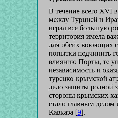
В течение всего XVI 
между Турцией и Иран
играл все большую ро
территория имела важ
для обеих воюющих ст
попытки подчинить го
влиянию Порты, те у
независимость и оказ
турецко-крымской агр
дело защиты родной з
стороны крымских ха
стало главным делом 
Кавказа [
9
]
.