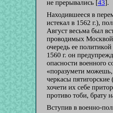
не прерывались [
43
]
.
Находившееся в пере
истекал в 1562 г.), п
Август весьма был вс
проводимых Москвой 
очередь ее политикой
1560 г. он предупреж
опасности военного с
«поразумети можешь,
черкасы пятигорские (
хочети их себе прито
противо тоби, брату н
Вступив в военно-пол