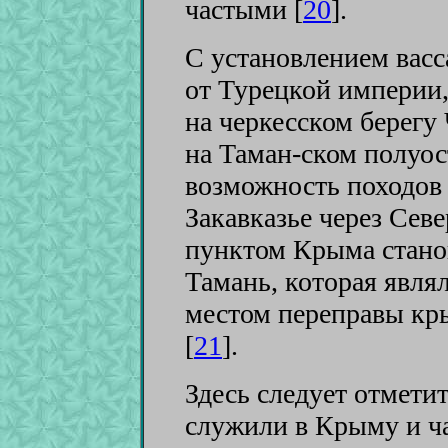
частыми [
20
]
.
С установлением вас
от Турецкой империи,
на черкесском берегу 
на Таман-ском полуос
возможность походов
Закавказье через Се
пунктом Крыма стано
Тамань, которая явля
местом переправы кр
[
21
]
.
Здесь следует отметит
служили в Крыму и ч