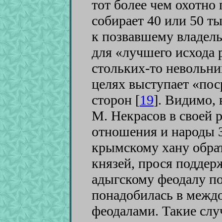
тот более чем охотно 
собирает 40 или 50 т
к позвавшему владель
для «лучшего исхода 
стольких-то невольник
целях выступает «по
сторон [
19
]
. Видимо, 
М. Некрасов в своей
отношения и народы З
крымскому хану обрат
князей, прося поддерж
адыгскому феодалу 
понадобилась в межд
феодалами. Такие слу