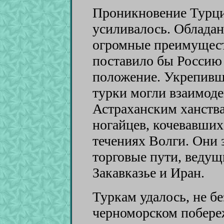
Проникновение Турци
усиливалось. Обладан
огромные преимущест
поставило бы Россию 
положение. Укрепивш
турки могли взаимоде
Астраханским ханства
ногайцев, кочевавших
течениях Волги. Они 
торговые пути, веду
Закавказье и Иран.
Туркам удалось, не без
черноморском побере