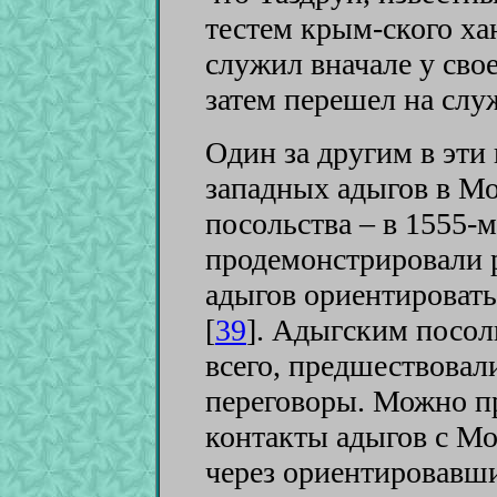
тестем крым-ского хан
служил вначале у свое
затем перешел на слу
Один за другим в эти
западных адыгов в М
посольства – в 1555-м
продемонстрировали 
адыгов ориентировать
[
39
]
. Адыгским посол
всего, предшествовал
переговоры. Можно пр
контакты адыгов с М
через ориентировавши