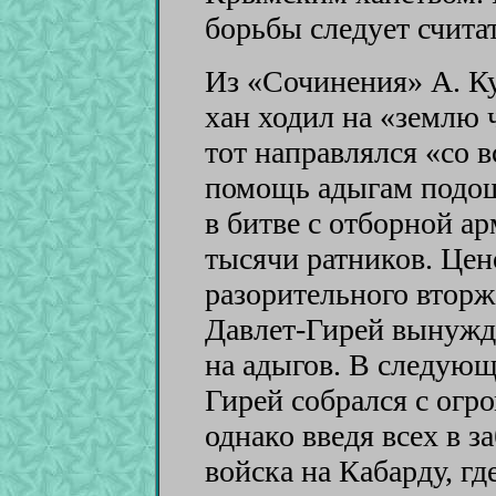
борьбы следует счита
Из «Сочинения» А. Кур
хан ходил на «землю 
тот направлялся «со 
помощь адыгам подош
в битве с отборной а
тысячи ратников. Цен
разорительного вторж
Давлет-Гирей вынужд
на адыгов. В следующ
Гирей собрался с огр
однако введя всех в з
войска на Кабарду, гд