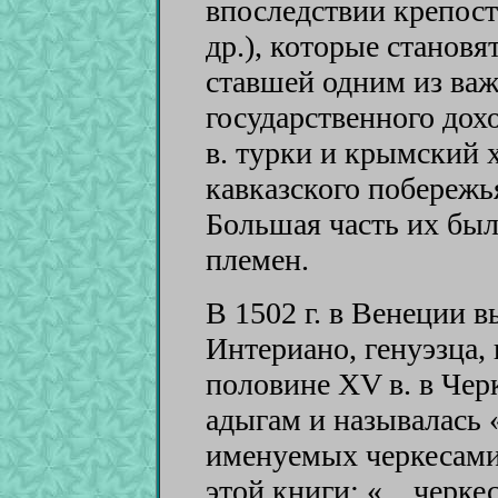
впоследствии крепос
др.), которые становя
ставшей одним из ва
государственного дох
в. турки и крымский 
кавказского побережья
Большая часть их был
племен.
В 1502 г. в Венеции
Интериано, генуэзца,
половине XV в. в Чер
адыгам и называлась 
именуемых черкесами.
этой книги: «... черк