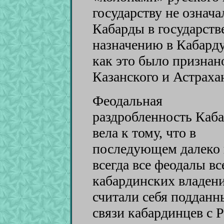
государству не означа
Кабарды в государств
назначению в Кабард
как это было призна
Казанского и Астрахан
Феодальная
раздробленность Каб
вела к тому, что в
последующем далеко 
всегда все феодалы вс
кабардинских владен
считали себя подданн
связи кабардинцев с 