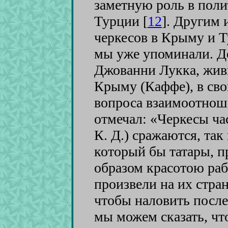
заметную роль в пол
Турции [
12
]
. Другим 
черкесов в Крыму и Т
мы уже упоминали. 
Джованни Лукка, жив
Крыму (Каффе), в сво
вопроса взаимоотнош
отмечал: «Черкесы час
К. Д.) сражаются, так 
который бы татары, 
образом красотою рабо
произвели на их стран
чтобы наловить после
мы можем сказать, чт