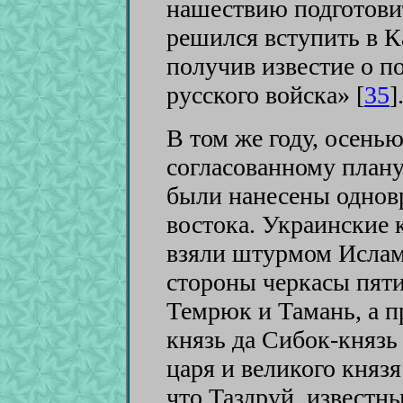
нашествию подготовит
решился вступить в К
получив известие о п
русского войска» [
35
]
В том же году, осенью
согласованному план
были нанесены одновр
востока. Украинские 
взяли штурмом Ислам
стороны черкасы пяти
Темрюк и Тамань, а п
князь да Сибок-князь
царя и великого князя
что Таздруй, известн