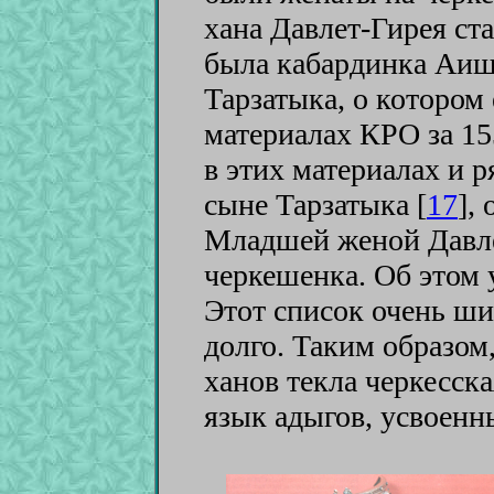
хана Давлет-Гирея ст
была кабардинка Аише
Тарзатыка, о котором
материалах КРО за 155
в этих материалах и 
сыне Тарзатыка [
17
]
,
Младшей женой Давле
черкешенка. Об этом 
Этот список очень ши
долго. Таким образом
ханов текла черкесска
язык адыгов, усвоенн