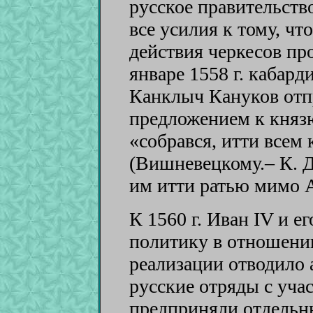
русское правительство
все усилия к тому, ч
действия черкесов пр
январе 1558 г. кабар
Канклыч Кануков отп
предложением к княз
«собрався, итти всем
(Вишневецкому.– К. Д.
им итти ратью мимо А
К 1560 г. Иван IV и е
политику в отношении
реализации отводило а
русские отряды с уча
предприняли отдельн