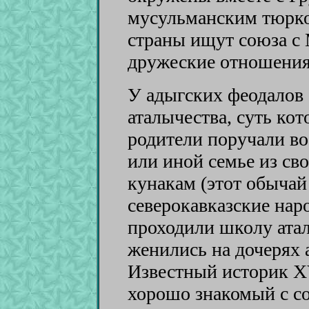
мусульманским тюрко
страны ищут союза с
дружеские отношения 
У адыгских феодалов
аталычества, суть кот
родители поручали во
или иной семье из св
кунакам (этот обычай
северокавказские на
проходили школу атал
женились на дочерях 
Известный историк XV
хорошо знакомый с с