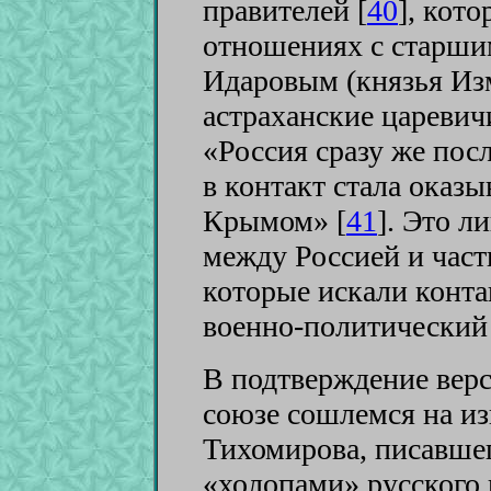
правителей [
40
]
, кот
отношениях с старш
Идаровым (князья Из
астраханские царевич
«Россия сразу же пос
в контакт стала оказы
Крымом» [
41
]
. Это л
между Россией и част
которые искали конта
военно-политический
В подтверждение вер
союзе сошлемся на из
Тихомирова, писавше
«холопами» русского 