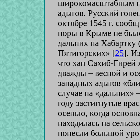
широкомасштабным н
адыгов. Русский гоне
октябре 1545 г. сообщ
поры в Крыме не было
дальних на Хабартку (
Пятигорских» [
25
]
. И
что хан Сахиб-Гирей х
дважды – весной и ос
западных адыгов «бли
случае на «дальних» – 
году застигнутые вра
осенью, когда основн
находилась на сельск
понесли большой уро