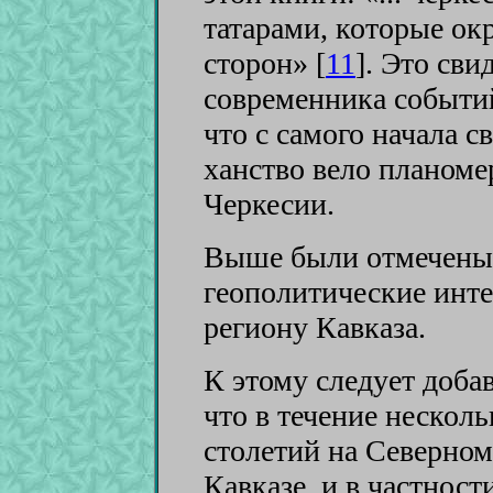
татарами, которые ок
сторон» [
11
]
. Это сви
современника событий
что с самого начала 
ханство вело планоме
Черкесии.
Выше были отмечены 
геополитические инт
региону Кавказа.
К этому следует добав
что в течение нескол
столетий на Северном
Кавказе, и в частност