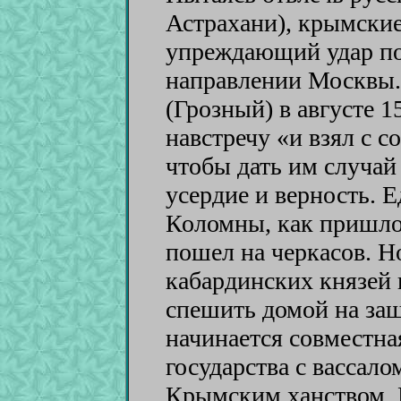
Астрахани), крымски
упреждающий удар по
направлении Москвы. 
(Грозный) в августе 1
навстречу «и взял с с
чтобы дать им случай 
усердие и верность. 
Коломны, как пришло 
пошел на черкасов. Н
кабардинских князей
спешить домой на защ
начинается совместна
государства с вассал
Крымским ханством. 