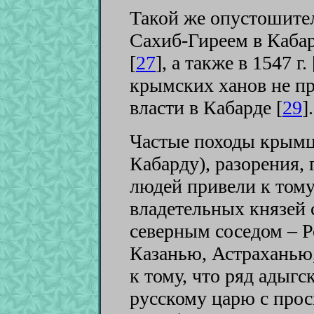
Такой же опустошите
Сахиб-Гиреем в Кабар
[
27
]
, а также в 1547 г. 
крымских ханов не п
власти в Кабарде [
29
]
.
Частые походы крымц
Кабарду), разорения, 
людей привели к тому
владетельных князей 
северным соседом – Ро
Казанью, Астраханью
к тому, что ряд адыгс
русскому царю с прос