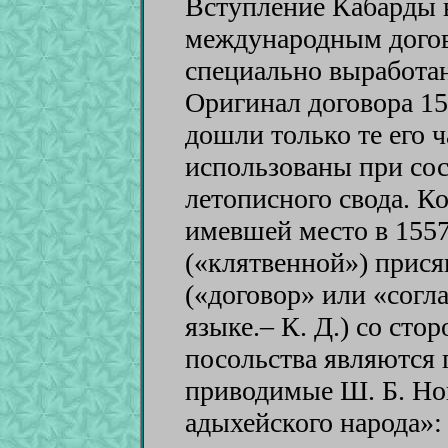
Вступление Кабарды 
международным догов
специально выработан
Оригинал договора 155
дошли только те его 
использованы при со
летописного свода. К
имевшей место в 1557
(«клятвенной») прися
(«договор» или «согл
языке.– К. Д.) со сто
посольства являются 
приводимые Ш. Б. Но
адыхейского народа»: