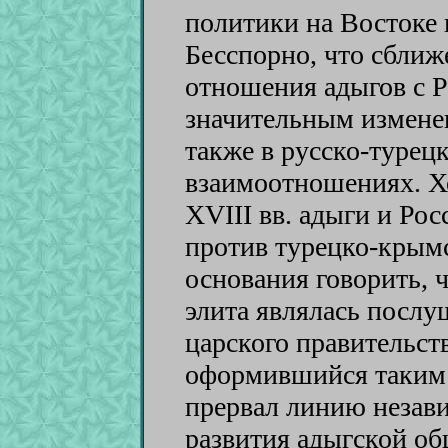
политики на Востоке и
Бесспорно, что сближ
отношения адыгов с Р
значительным измене
также в русско-турец
взаимоотношениях. Х
XVIII вв. адыги и Ро
против турецко-крымс
основания говорить, ч
элита являлась посл
царского правительств
оформившийся таким 
прервал линию незав
развития адыгской об