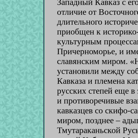
Западный Кавказ с ег
отличие от Восточног
длительного историче
приобщен к историко
культурным процесса
Причерноморье, и име
славянским миром. «Н
установили между со
Кавказа и племена к
русских степей еще в
и противоречивые вз
кавказцев со скифо-
миром, позднее – адыг
Тмутараканьской Рус