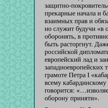
защитно-покровитель
прекарные начала и 
взаимных прав и обяз
но служит будучи «в 
оборонять, в противн
быть расторгнут. Даж
российской дипломатии
европейский лад и за
западноевропейских т
грамоте Петра I «каб
всему кабардинскому 
говорится: «…изволяе
оборону приняти».