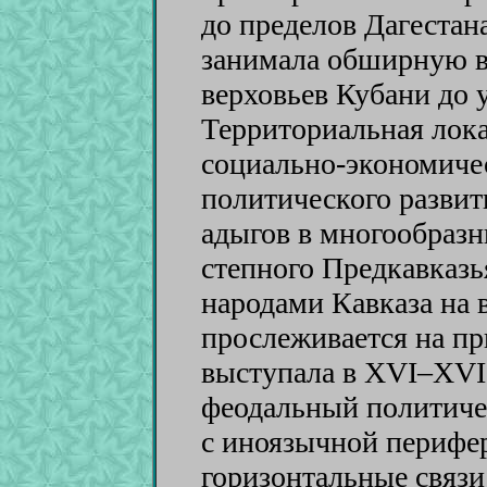
до пределов Дагестана
занимала обширную в
верховьев Кубани до 
Территориальная лок
социально-экономиче
политического развит
адыгов в многообразн
степного Предкавказья
народами Кавказа на в
прослеживается на пр
выступала в XVI–XVII
феодальный политиче
с иноязычной перифе
горизонтальные связи