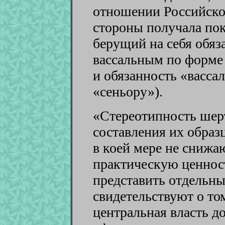
отношении Российског
стороны получала пок
берущий на себя обяз
вассальным по форме 
и обязанность «васса
«сеньору»).
«Стереотипность шерт
составления их образ
в коей мере не снижа
практическую ценнос
представить отдельны
свидетельствуют о то
центральная власть 