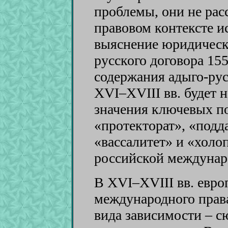
проблемы, они не рас
правовом контексте и
выяснение юридическ
русского договора 155
содержания адыго-ру
XVI–XVIII вв. будет 
значения ключевых п
«протекторат», «подд
«вассалитет» и «холо
российской междунар
В XVI–XVIII вв. евро
международного права
вида зависимости – с