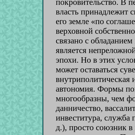
покровительство. В п
власть принадлежит сю
его земле «по соглаш
верховной собственн
связано с обладанием
является непреложно
эпохи. Но в этих усл
может оставаться сув
внутриполитическая 
автономия. Формы по
многообразны, чем ф
данничество, вассалите
инвеститура, служба п
д.), просто союзник 