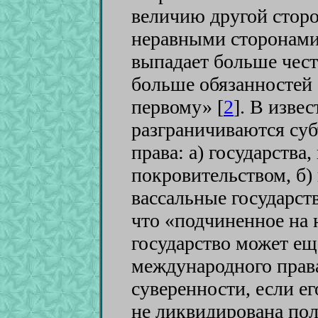
величию другой стор
неравными сторонами
выпадает больше чест
больше обязанностей 
первому» [
2
]
. В извес
разграничиваются су
права: а) государства
покровительством, б) 
вассальные государств
что «подчиненное на
государство может ещ
международного права
суверенности, если е
не ликвидирована пол