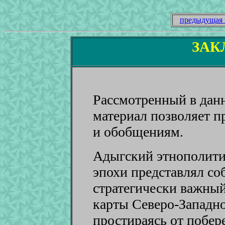
предыдущая 
ЗАК
Рассмотренный в дан
материал позволяет 
и обобщениям.
Адыгский этнополити
эпохи представлял с
стратегически важны
карты Северо-Западно
простираясь от побер