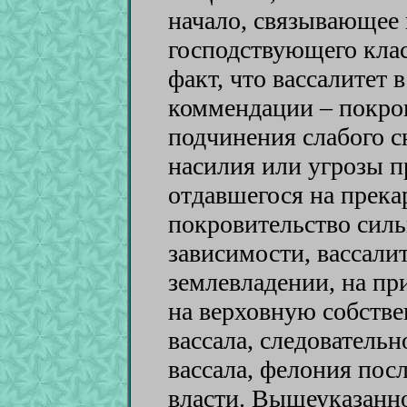
начало, связывающее 
господствующего клас
факт, что вассалитет 
коммендации – покров
подчинения слабого 
насилия или угрозы 
отдавшегося на прека
покровительство силь
зависимости, вассали
землевладении, на пр
на верховную собстве
вассала, следовательн
вассала, фелония посл
власти. Вышеуказанно