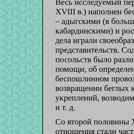
Весь исследуемый пери
XVIII в.) наполнен 
– адыгскими (в больш
кабардинскими) и рос
дела играли своеобра
представительств. Со
посольств было разл
помощи, об определен
беспошлинном провозе 
возвращении беглых 
укреплений, возводи
и т. д.
Со второй половины X
отношения стали час