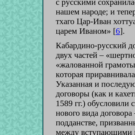
с русскими сохранила
нашем народе; и тепе
тхаго Цар-Иван хоттуа,
царем Иваном» [
6
]
.
Кабардино-русский дог
двух частей – «шертн
«жалованной грамоты
которая приравнивала
Указанная и последу
договоры (как и кахе
1589 гг.) обусловили 
нового вида договора 
подданстве, призван
между вступающими в