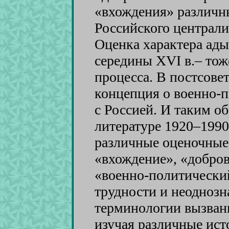
«вхождения» различны
Российского централи
Оценка характера ады
середины XVI в.– тоже
процесса. В постсове
концепция о военно-
с Россией. И таким о
литературе 1920–1990
различные оценочные 
«вхождение», «добро
«военно-политически
трудности и неодноз
терминологии вызваны,
изучая различные ист