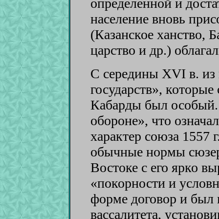
определенной и доста
население вновь при
(Казанское ханство, 
царство и др.) облагал
С середины XVI в. и
государств», которые
Кабарды был особый. 
обороне», что означа
характер союза 1557 г
обычные нормы сюзер
Востоке с его ярко 
«покорности и условн
форме договор и был 
вассалитета, устано