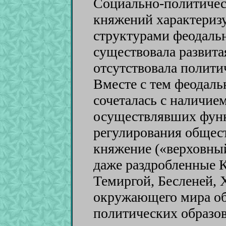
Социально-политичес
княжений характериз
структурами феодальн
существовала развита
отсутствовала полити
Вместе с тем феодаль
сочеталась с наличие
осуществлявших функ
регулирования общест
княжение («верховный
даже раздробленные К
Темиргой, Бесленей, 
окружающего мира об
политических образо