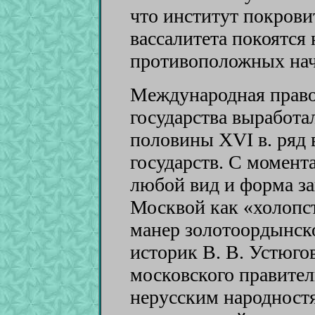
что институт покрови
вассалитета покоятся
противоположных нач
Международная право
государства выработал
половины XVI в. ряд 
государств. С момент
любой вид и форма з
Москвой как «холопст
манер золотоордынск
историк В. В. Устюго
московского правите
нерусским народност