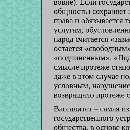
вовне). Если государс
общность) сохраняет 
права и обязывается 
услугам, обусловленн
народ считается «зав
остается «свободным
«подчиненным». «Под
смысле протеже стано
даже в этом случае п
условным, нарушение
возвращало протеже с
Вассалитет – самая и
государственного уст
общества, в основе к