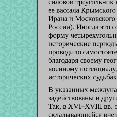
силовой треугольник 
ее вассала Крымского
Ирана и Московского 
России). Иногда это 
форму четырехугольни
исторические период
проводило самостоят
благодаря своему ге
военному потенциалу,
исторических судьба
В указанных междун
задействованы и друг
Так, в XVI–XVIII вв.
складывающейся внеш