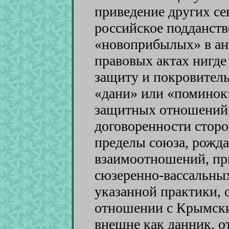
приведение других се
российское подданств
«новоприбылых» в ан
правовых актах нигде 
защиту и покровитель
«дани» или «поминок»
защитных отношений,
договоренности сторо
пределы союза, рожд
взаимоотношений, пр
сюзеренно-вассальных
указанной практики, 
отношении с Крымски
внешне как данник, о